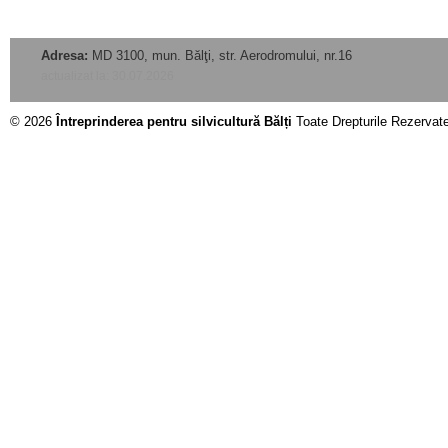
Adresa:
MD 3100, mun. Bălţi, str. Aerodromului, nr.16
actualizat la: 30.07.2026
© 2026
Întreprinderea pentru silvicultură Bălți
Toate Drepturile Rezervat