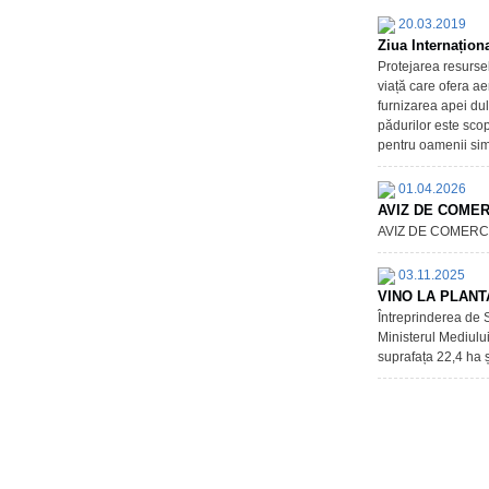
20.03.2019
Ziua Internaționa
Protejarea resursel
viață care ofera ae
furnizarea apei dul
pădurilor este scopu
pentru oamenii sim
01.04.2026
AVIZ DE COMER
AVIZ DE COMERC
03.11.2025
VINO LA PLANT
Întreprinderea de S
Ministerul Mediulu
suprafața 22,4 ha 